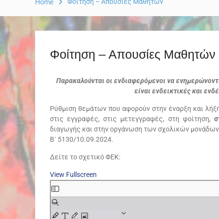
Φοίτηση – Απουσίες Μαθητών
Home
Φοίτηση – Απουσίες Μαθητών
Παρακαλούνται οι ενδιαφερόμενοι να ενημερώνονται
είναι ενδεικτικές και ενδ
Ρύθμιση θεμάτων που αφορούν στην έναρξη και λήξη 
στις εγγραφές, στις μετεγγραφές, στη φοίτηση,
σ
διαγωγής και στην οργάνωση των σχολικών μονάδων 
Β´ 5130/10.09.2024.
Δείτε το σχετικό ΦΕΚ:
View Fullscreen
Skip
to
PDF
content