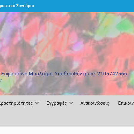
 Καλλιτεχνικό
ράφου – Έκθεση
ΜΒΡΙΟΥ 2026
Ν 2026-27
δραστικό Συνέδριο
ατερό με θέμα: και
: Ευφροσύνη Μπαλιάμη, Υποδιευθύντριες: 2105742566
r
Δραστηριότητες
Εγγραφές
Ανακοινώσεις
Επικοι