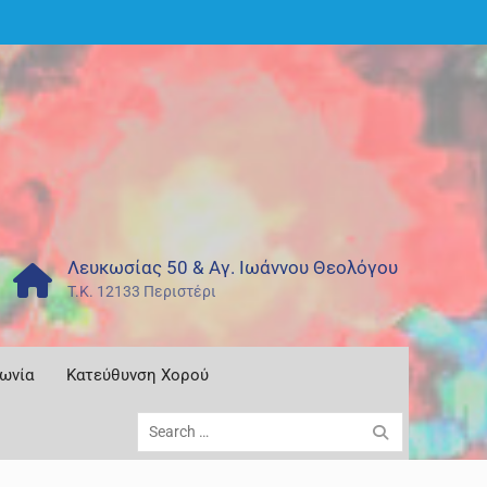
Λευκωσίας 50 & Αγ. Ιωάννου Θεολόγου
T.K. 12133 Περιστέρι
νωνία
Κατεύθυνση Χορού
Search
for: