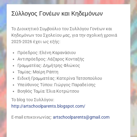
Σύλλογος Γονέων και Κηδεμόνων
Το Διοικητικό Συμβούλιο του Συλλόγου Γονέων και
Κηδεμόνων του Σχολείου μας, για την σχολική χρονιά
2025-2026 έχει ως εξής:
Πρόεδρος: Ελένη Καρανάσιου
Αντιπρόεδρος: Λάζαρος Κονταξής
Γραμματέας: Δημήτρης Φλώκος
Ταμίας: Μαίρη Ράπτη
Ειδική Γραμματέας: Κατερίνα Τατσοπούλου
Υπεύθυνος Τύπου: Γιώργος Παραδείσης
Βοηθός Ταμία: Έλια Κοτρώτσου
Το blog του Συλλόγου:
http://artschoolparents.blogspot.com/
E-mail επικοινωνίας:
artschoolparents@gmail.com