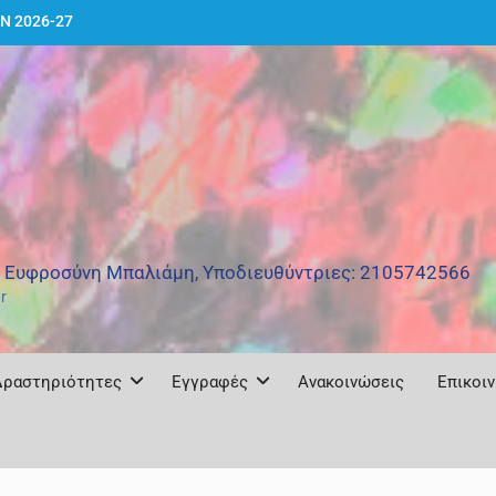
Ν 2026-27
δραστικό Συνέδριο
ατερό με θέμα: και
 Καλλιτεχνικό
ράφου – Έκθεση
ΜΒΡΙΟΥ 2026
: Ευφροσύνη Μπαλιάμη, Υποδιευθύντριες: 2105742566
r
Δραστηριότητες
Εγγραφές
Ανακοινώσεις
Επικοι