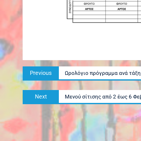
Πλοήγηση
Previous
Previous
Ωρολόγιο πρόγραμμα ανά τάξη
άρθρων
post:
Next
Next
Μενού σίτισης από 2 έως 6 Φ
post: