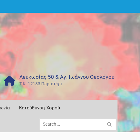
Λευκωσίας 50 & Αγ. Ιωάννου Θεολόγου
T.K. 12133 Περιστέρι
νωνία
Κατεύθυνση Χορού
Search
for: