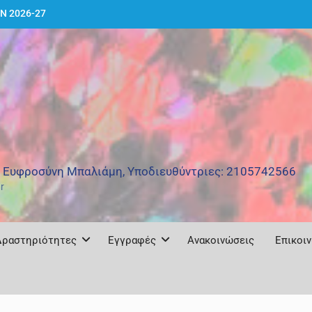
Ν 2026-27
δραστικό Συνέδριο
ατερό με θέμα: και
 Καλλιτεχνικό
ράφου – Έκθεση
ΜΒΡΙΟΥ 2026
: Ευφροσύνη Μπαλιάμη, Υποδιευθύντριες: 2105742566
r
Δραστηριότητες
Εγγραφές
Ανακοινώσεις
Επικοι