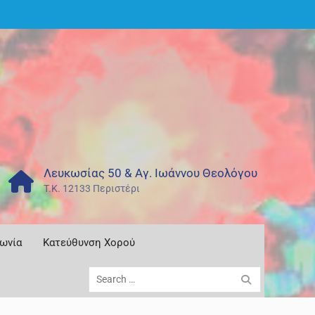
Λευκωσίας 50 & Αγ. Ιωάννου Θεολόγου
T.K. 12133 Περιστέρι
νωνία
Κατεύθυνση Χορού
Search
for: